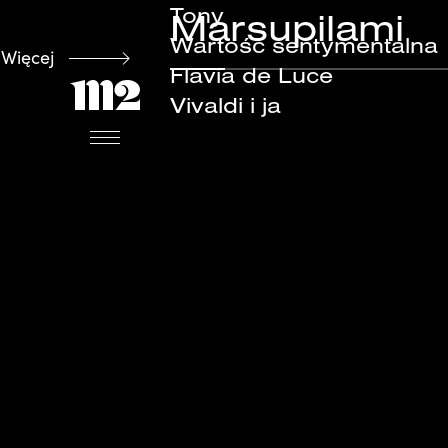
Tony
Marsupilami
Wartość sentymentalna
Więcej
Flavia de Luce
Tony
Vivaldi i ja
Wartość sent
Flavia de Luce
Vivaldi i ja