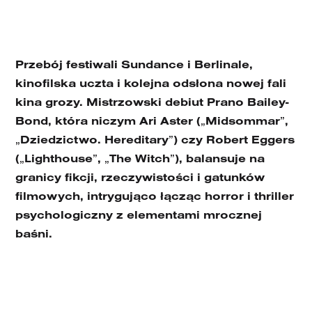
Przebój festiwali Sundance i Berlinale,
kinofilska uczta i kolejna odsłona nowej fali
kina grozy. Mistrzowski debiut Prano Bailey-
Bond, która niczym Ari Aster (
„
Midsommar
”
,
„
Dziedzictwo. Hereditary
”
) czy Robert Eggers
(
„
Lighthouse
”
,
„
The Witch
”
), balansuje na
granicy fikcji, rzeczywistości i gatunków
filmowych, intrygująco łącząc horror i thriller
psychologiczny z elementami mrocznej
baśni.
Deszczową i mglistą Wielką Brytanię zalewa fala
morderstw. Według rządu wzrost