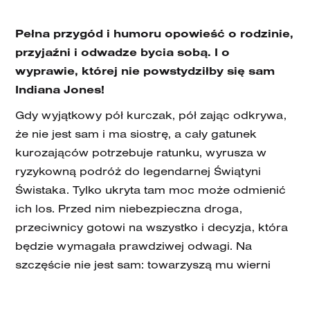
Pełna przygód i humoru opowieść o rodzinie,
przyjaźni i odwadze bycia sobą. I o
wyprawie, której nie powstydziłby się sam
Indiana Jones!
Gdy wyjątkowy pół kurczak, pół zając odkrywa,
że nie jest sam i ma siostrę, a cały gatunek
kurozająców potrzebuje ratunku, wyrusza w
ryzykowną podróż do legendarnej Świątyni
Świstaka. Tylko ukryta tam moc może odmienić
ich los. Przed nim niebezpieczna droga,
przeciwnicy gotowi na wszystko i decyzja, która
będzie wymagała prawdziwej odwagi. Na
szczęście nie jest sam: towarzyszą mu wierni
przyjaciele — nieco sarkastyczny żółw i
przebojowa skunksica.