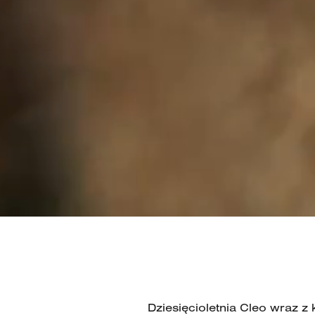
na
cztery
łapy
Dziesięcioletnia Cleo wraz 