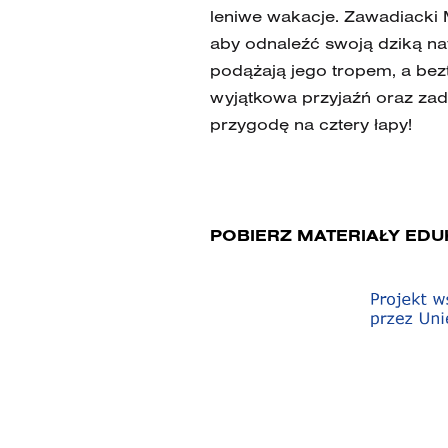
leniwe wakacje. Zawadiacki 
aby odnaleźć swoją dziką na
podążają jego tropem, a bezt
wyjątkowa przyjaźń oraz zadz
przygodę na cztery łapy!
POBIERZ MATERIAŁY ED