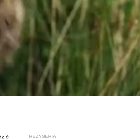
dzić
REŻYSERIA