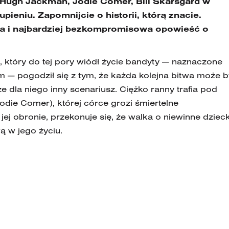
Hugh Jackman, Jodie Comer, Bill Skarsgård w
ieniu. Zapomnijcie o historii, którą znacie.
a i najbardziej bezkompromisowa opowieść o
który do tej pory wiódł życie bandyty — naznaczone
m — pogodził się z tym, że każda kolejna bitwa może 
ze dla niego inny scenariusz. Ciężko ranny trafia pod
Jodie Comer), której córce grozi śmiertelne
jej obronie, przekonuje się, że walka o niewinne dziec
ą w jego życiu.