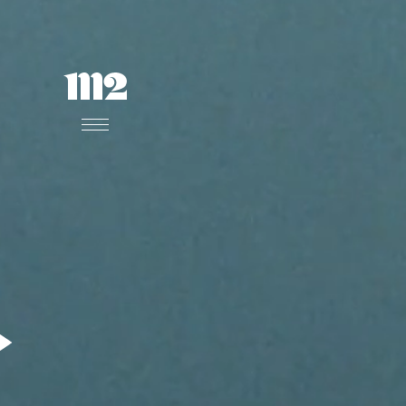
The
Death
of
Robin
Hood
Robin
Hood: