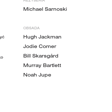
REŻYSERIA
Michael Sarnoski
OBSADA
Hugh Jackman
być
Jodie Comer
Bill Skarsgård
ko
Murray Bartlett
Noah Jupe