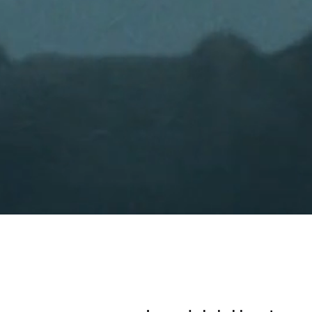
Koniec
legendy